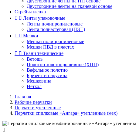
Двусторонние ленты на ПП основе
Двусторонние ленты на тканевой основе
Стрейч-пленка


Ленты упаковочные
Ленты полипропиленовые
Лента полиэстеровая (ПЭТ)


Мешки
Мешки полипропиленовые
Мешки ПВД в пластах


Ткани технические
Ветошь
Полотно холстопрошивное (ХПП)
Вафельное полотно
Брезент и парусина
Мешковина
Неткол
Главная
Рабочие перчатки
Перчатки утепленные
Перчатки спилковые «Ангара» утепленные (мех)
