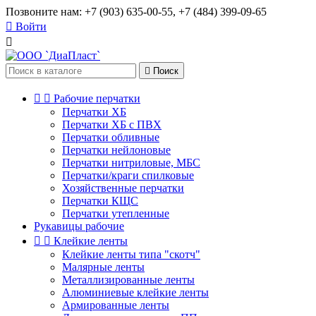
Позвоните нам:
+7 (903) 635-00-55, +7 (484) 399-09-65

Войти


Поиск


Рабочие перчатки
Перчатки ХБ
Перчатки ХБ с ПВХ
Перчатки обливные
Перчатки нейлоновые
Перчатки нитриловые, МБС
Перчатки/краги спилковые
Хозяйственные перчатки
Перчатки КЩС
Перчатки утепленные
Рукавицы рабочие


Клейкие ленты
Клейкие ленты типа "скотч"
Малярные ленты
Металлизированные ленты
Алюминиевые клейкие ленты
Армированные ленты