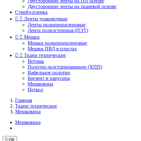
Двусторонние ленты на ПП основе
Двусторонние ленты на тканевой основе
Стрейч-пленка


Ленты упаковочные
Ленты полипропиленовые
Лента полиэстеровая (ПЭТ)


Мешки
Мешки полипропиленовые
Мешки ПВД в пластах


Ткани технические
Ветошь
Полотно холстопрошивное (ХПП)
Вафельное полотно
Брезент и парусина
Мешковина
Неткол
Главная
Ткани технические
Мешковина
Мешковина

ОК