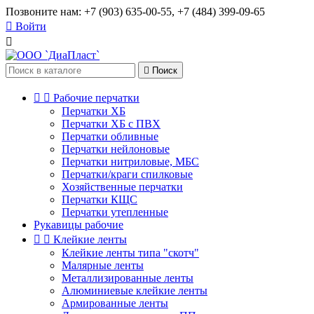
Позвоните нам:
+7 (903) 635-00-55, +7 (484) 399-09-65

Войти


Поиск


Рабочие перчатки
Перчатки ХБ
Перчатки ХБ с ПВХ
Перчатки обливные
Перчатки нейлоновые
Перчатки нитриловые, МБС
Перчатки/краги спилковые
Хозяйственные перчатки
Перчатки КЩС
Перчатки утепленные
Рукавицы рабочие


Клейкие ленты
Клейкие ленты типа "скотч"
Малярные ленты
Металлизированные ленты
Алюминиевые клейкие ленты
Армированные ленты