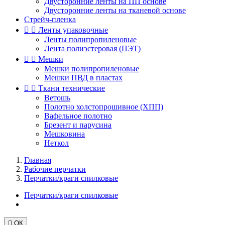
Двусторонние ленты на ПП основе
Двусторонние ленты на тканевой основе
Стрейч-пленка


Ленты упаковочные
Ленты полипропиленовые
Лента полиэстеровая (ПЭТ)


Мешки
Мешки полипропиленовые
Мешки ПВД в пластах


Ткани технические
Ветошь
Полотно холстопрошивное (ХПП)
Вафельное полотно
Брезент и парусина
Мешковина
Неткол
Главная
Рабочие перчатки
Перчатки/краги спилковые
Перчатки/краги спилковые

ОК