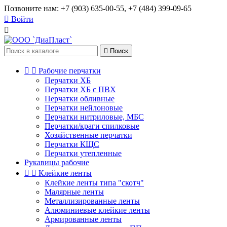
Позвоните нам:
+7 (903) 635-00-55, +7 (484) 399-09-65

Войти


Поиск


Рабочие перчатки
Перчатки ХБ
Перчатки ХБ с ПВХ
Перчатки обливные
Перчатки нейлоновые
Перчатки нитриловые, МБС
Перчатки/краги спилковые
Хозяйственные перчатки
Перчатки КЩС
Перчатки утепленные
Рукавицы рабочие


Клейкие ленты
Клейкие ленты типа "скотч"
Малярные ленты
Металлизированные ленты
Алюминиевые клейкие ленты
Армированные ленты