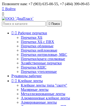
Позвоните нам:
+7 (903) 635-00-55, +7 (484) 399-09-65

Войти


Поиск


Рабочие перчатки
Перчатки ХБ
Перчатки ХБ с ПВХ
Перчатки обливные
Перчатки нейлоновые
Перчатки нитриловые, МБС
Перчатки/краги спилковые
Хозяйственные перчатки
Перчатки КЩС
Перчатки утепленные
Рукавицы рабочие


Клейкие ленты
Клейкие ленты типа "скотч"
Малярные ленты
Металлизированные ленты
Алюминиевые клейкие ленты
Армированные ленты