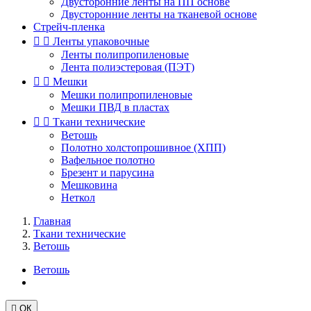
Двусторонние ленты на ПП основе
Двусторонние ленты на тканевой основе
Стрейч-пленка


Ленты упаковочные
Ленты полипропиленовые
Лента полиэстеровая (ПЭТ)


Мешки
Мешки полипропиленовые
Мешки ПВД в пластах


Ткани технические
Ветошь
Полотно холстопрошивное (ХПП)
Вафельное полотно
Брезент и парусина
Мешковина
Неткол
Главная
Ткани технические
Ветошь
Ветошь

ОК