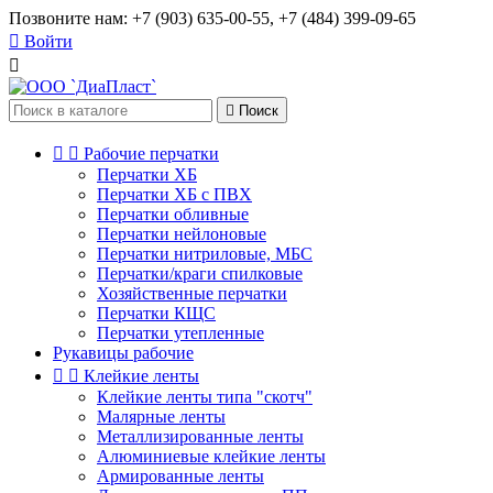
Позвоните нам:
+7 (903) 635-00-55, +7 (484) 399-09-65

Войти


Поиск


Рабочие перчатки
Перчатки ХБ
Перчатки ХБ с ПВХ
Перчатки обливные
Перчатки нейлоновые
Перчатки нитриловые, МБС
Перчатки/краги спилковые
Хозяйственные перчатки
Перчатки КЩС
Перчатки утепленные
Рукавицы рабочие


Клейкие ленты
Клейкие ленты типа "скотч"
Малярные ленты
Металлизированные ленты
Алюминиевые клейкие ленты
Армированные ленты