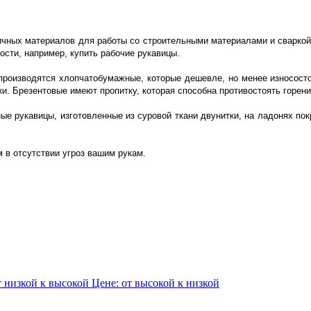
ичных материалов для работы со строительными материалами и сваркой
ости, например, купить рабочие рукавицы.
 производятся хлопчатобумажные, которые дешевле, но менее износосто
и. Брезентовые имеют пропитку, которая способна противостоять горен
ые рукавицы, изготовленные из суровой ткани двунитки, на ладонях п
 в отсутствии угроз вашим рукам.
т низкой к высокой
Цене: от высокой к низкой