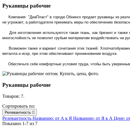
Рукавицы рабочие
Компания "ДиаПласт" в городе Обнинск продает рукавицы из разл
не угрожает, а работодатели принимать меры по обеспечению безопасн
Для изготовления используются такая ткань, как брезент и также
многослойность не позволит грубым материалам воздействовать на рук
Возможен также и вариант сочетания этих тканей. Хлопчатобумажн
металла и искр, при этом обеспечивают проникновение воздуха.
Обеспечьте себе комфортные условия труда, чтобы быть уверенным
Рукавицы рабочие
Товаров: 7.
Сортировать по:
Релевантность

Релевантность
Названию: от А к Я
Названию: от Я к А
Цене: о
Показано 1-7 из 7