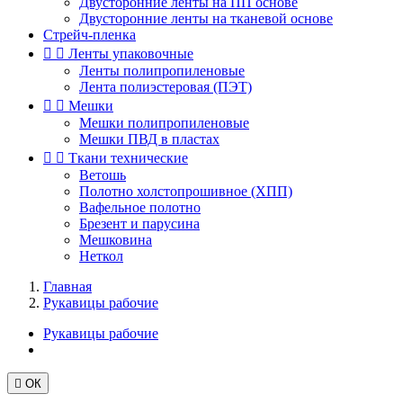
Двусторонние ленты на ПП основе
Двусторонние ленты на тканевой основе
Стрейч-пленка


Ленты упаковочные
Ленты полипропиленовые
Лента полиэстеровая (ПЭТ)


Мешки
Мешки полипропиленовые
Мешки ПВД в пластах


Ткани технические
Ветошь
Полотно холстопрошивное (ХПП)
Вафельное полотно
Брезент и парусина
Мешковина
Неткол
Главная
Рукавицы рабочие
Рукавицы рабочие

ОК