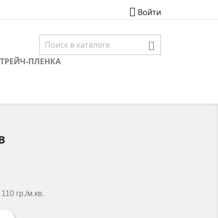

Войти

СТРЕЙЧ-ПЛЕНКА
В
10 гр./м.кв.